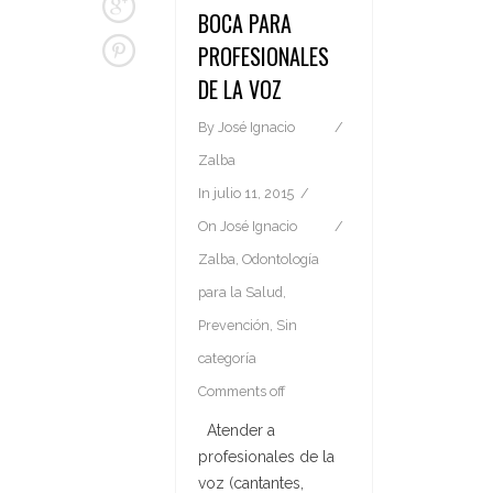
BOCA PARA
PROFESIONALES
DE LA VOZ
By
José Ignacio
Zalba
In
julio 11, 2015
On
José Ignacio
Zalba
,
Odontología
para la Salud
,
Prevención
,
Sin
categoría
Comments off
Atender a
profesionales de la
voz (cantantes,