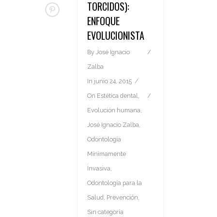
TORCIDOS):
ENFOQUE
EVOLUCIONISTA
By
José Ignacio
Zalba
In
junio 24, 2015
On
Estética dental
,
Evolución humana
,
José Ignacio Zalba
,
Odontología
Mínimamente
Invasiva
,
Odontología para la
Salud
,
Prevención
,
Sin categoría