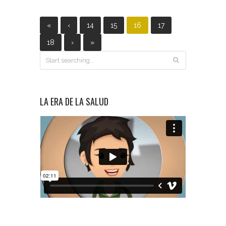
«
‹
14
15
16
17
18
›
»
LA ERA DE LA SALUD