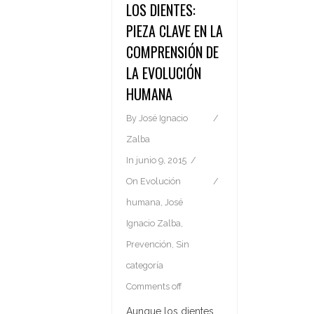
LOS DIENTES:
PIEZA CLAVE EN LA
COMPRENSIÓN DE
LA EVOLUCIÓN
HUMANA
By
José Ignacio
Zalba
In
junio 9, 2015
On
Evolución
humana
,
José
Ignacio Zalba
,
Prevención
,
Sin
categoría
Comments off
Aunque los dientes