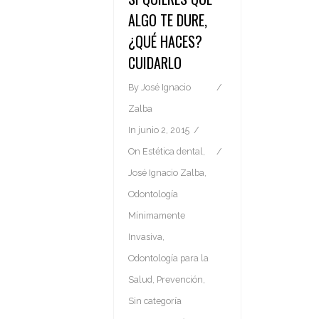
ALGO TE DURE,
¿QUÉ HACES?
CUIDARLO
By
José Ignacio
Zalba
In
junio 2, 2015
On
Estética dental
,
José Ignacio Zalba
,
Odontología
Mínimamente
Invasiva
,
Odontología para la
Salud
,
Prevención
,
Sin categoría