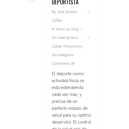
DEPORTISTA
By
José Ignacio
Zalba
In
mayo 14, 2015
On
José Ignacio
Zalba
,
Prevención
,
Sin categoría
Comments off
El deporte como
actividad física se
esta extendiendo
cada vez más, y
precisa de un
perfecto estado de
salud para su óptimo
desarrollo. El control
de la salud oral de