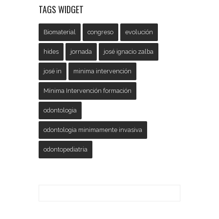
TAGS WIDGET
Biomaterial
congreso
evolución
hides
jornada
josé ignacio zalba
josé in
minima intervención
Mínima Intervención formación
odontologia
odontologia minimamente invasiva
odontopediatria