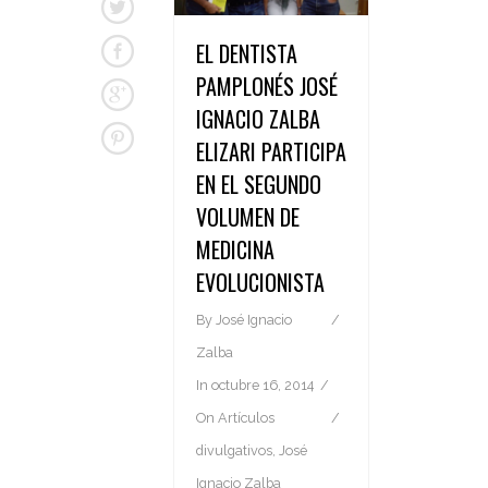
EL DENTISTA
PAMPLONÉS JOSÉ
IGNACIO ZALBA
ELIZARI PARTICIPA
EN EL SEGUNDO
VOLUMEN DE
MEDICINA
EVOLUCIONISTA
By
José Ignacio
Zalba
In
octubre 16, 2014
On
Artículos
divulgativos
,
José
Ignacio Zalba