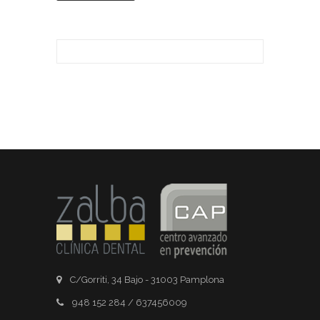
C/Gorriti, 34 Bajo - 31003 Pamplona
948 152 284 / 637456009