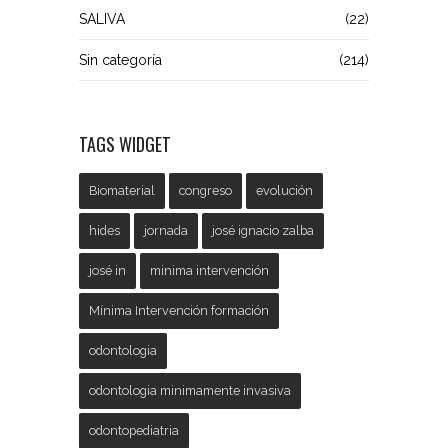
SALIVA
(22)
Sin categoría
(214)
TAGS WIDGET
Biomaterial
congreso
evolución
hides
jornada
josé ignacio zalba
josé in
minima intervención
Mínima Intervención formación
odontologia
odontologia minimamente invasiva
odontopediatria