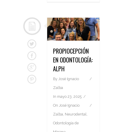
PROPIOCEPCIÓN
EN ODONTOLOGÍA:
ALPH
By
José Ignacio
Zalba
In
mayo 23, 2025
On
José Ignacio
Zalba
,
Neurodental
,
Odontología de
Mínima