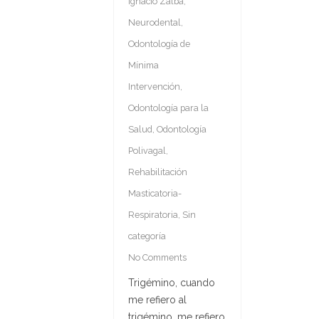
Ignacio Zalba
,
Neurodental
,
Odontología de
Mínima
Intervención
,
Odontología para la
Salud
,
Odontología
Polivagal
,
Rehabilitación
Masticatoria-
Respiratoria
,
Sin
categoría
No Comments
Trigémino, cuando
me refiero al
trigémino, me refiero