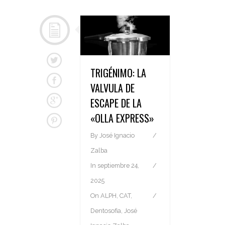
TRIGÉNIMO: LA
VALVULA DE
ESCAPE DE LA
«OLLA EXPRESS»
By
José Ignacio
Zalba
In
septiembre 24,
2025
On
ALPH
,
CAT
,
Dentosofia
,
José