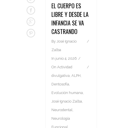
EL CUERPO ES
LIBRE Y DESDE LA
INFANCIA SE VA
CASTRANDO
By
José Ignacio
Zalba
In
junio 4, 2026
On
Actividad
divulgativa
,
ALPH
,
Dentosofía
,
Evolución humana
,
José Ignacio Zalba
,
Neurodental
,
Neurología
Funcional
,