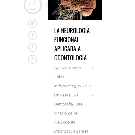
LA NEUROLOGÍA
FUNCIONAL
APLICADA A
ODONTOLOGÍA
By
José Ignacio
Zalba
In
febrero 23, 2026
On
ALPH
,
CAT
,
Dentosofía
,
José
Ignacio Zalba
,
Neurodental
,
Odontología para la