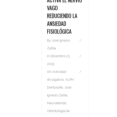
ACTIVA EL NERVIO
VAGO
REDUCIENDO LA
ANSIEDAD
FISIOLÓGICA
By
José Ignacio
Zalba
In
diciembre 23,
2025
On
Actividad
divulgativa
,
ALPH
,
Dentosofia
,
José
Ignacio Zalba
,
Neurodental
,
Odontología de