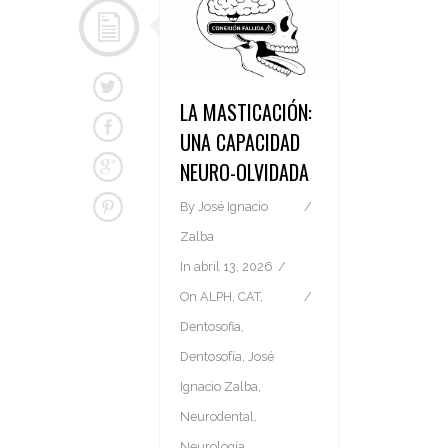
LA MASTICACIÓN:
UNA CAPACIDAD
NEURO-OLVIDADA
By
José Ignacio
Zalba
In
abril 13, 2026
On
ALPH
,
CAT
,
Dentosofia
,
Dentosofía
,
José
Ignacio Zalba
,
Neurodental
,
Neurología