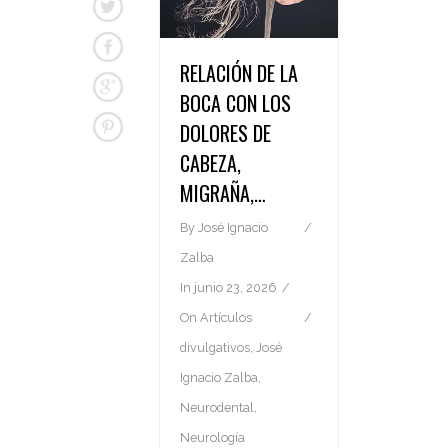
RELACIÓN DE LA
BOCA CON LOS
DOLORES DE
CABEZA,
MIGRAÑA,…
By
José Ignacio
Zalba
In
junio 23, 2026
On
Artículos
divulgativos
,
José
Ignacio Zalba
,
Neurodental
,
Neurología