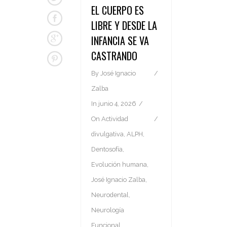
EL CUERPO ES
LIBRE Y DESDE LA
INFANCIA SE VA
CASTRANDO
By
José Ignacio
Zalba
In
junio 4, 2026
On
Actividad
divulgativa
,
ALPH
,
Dentosofía
,
Evolución humana
,
José Ignacio Zalba
,
Neurodental
,
Neurología
Funcional
,