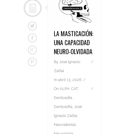
LA MASTICACIÓN:
UNA CAPACIDAD
NEURO-OLVIDADA
By
José Ignacio
Zalba
In
abril 13, 2026
On
ALPH
,
CAT
,
Dentosofia
,
Dentosofía
,
José
Ignacio Zalba
,
Neurodental
,
Neurología