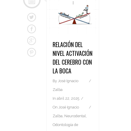
RELACIÓN DEL
NIVEL ACTIVACIÓN
DEL CEREBRO CON
LA BOCA
By
José Ignacio
Zalba
In
abril 22, 2025
On
José Ignacio
Zalba
,
Neurodental
,
Odontología de