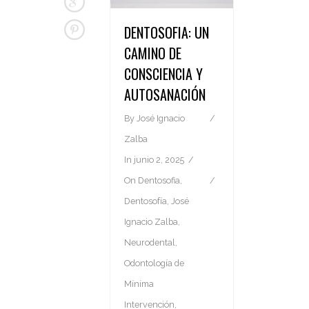
DENTOSOFIA: UN
CAMINO DE
CONSCIENCIA Y
AUTOSANACIÓN
By
José Ignacio
Zalba
In
junio 2, 2025
On
Dentosofia
,
Dentosofía
,
José
Ignacio Zalba
,
Neurodental
,
Odontología de
Mínima
Intervención
,