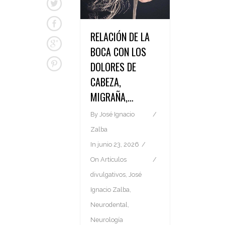
RELACIÓN DE LA
BOCA CON LOS
DOLORES DE
CABEZA,
MIGRAÑA,…
By
José Ignacio
Zalba
In
junio 23, 2026
On
Artículos
divulgativos
,
José
Ignacio Zalba
,
Neurodental
,
Neurología