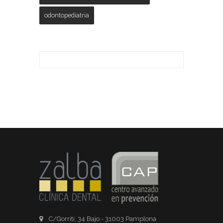
odontopediatria
C/Gorriti, 34 Bajo - 31003 Pamplona