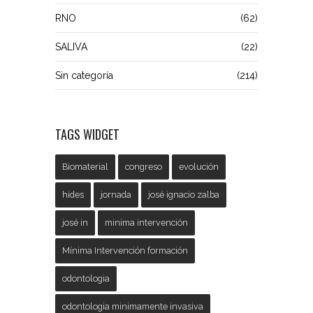
RNO
(62)
SALIVA
(22)
Sin categoría
(214)
TAGS WIDGET
Biomaterial
congreso
evolución
hides
jornada
josé ignacio zalba
josé in
minima intervención
Mínima Intervención formación
odontologia
odontologia minimamente invasiva