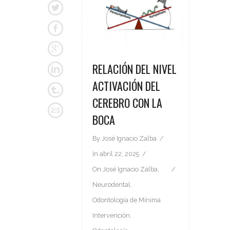
RELACIÓN DEL NIVEL
ACTIVACIÓN DEL
CEREBRO CON LA
BOCA
By
José Ignacio Zalba
In
abril 22, 2025
On
José Ignacio Zalba
,
Neurodental
,
Odontología de Mínima
Intervención
,