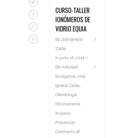
CURSO-TALLER
IONÓMEROS DE
VIDRIO EQUIA
By
José Ignacio
Zalba
In
junio 18, 2014
On
Actividad
divulgativa
,
José
Ignacio Zalba
,
Odontología
Mínimamente
Invasiva
,
Prevención
Comments off