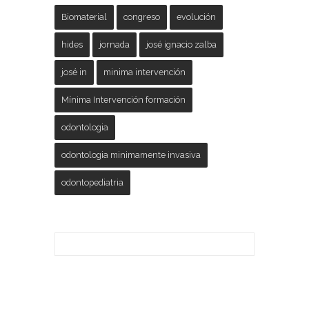
Biomaterial
congreso
evolución
hides
jornada
josé ignacio zalba
josé in
minima intervención
Mínima Intervención formación
odontologia
odontologia minimamente invasiva
odontopediatria