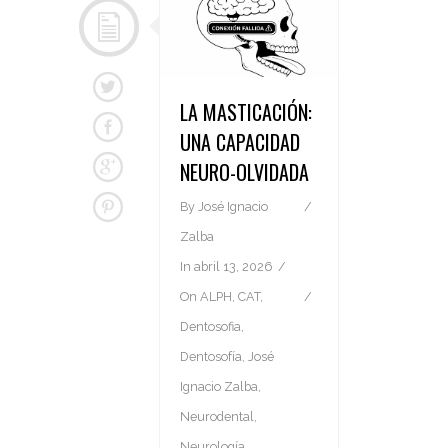
LA MASTICACIÓN:
UNA CAPACIDAD
NEURO-OLVIDADA
By
José Ignacio
Zalba
In
abril 13, 2026
On
ALPH
,
CAT
,
Dentosofia
,
Dentosofía
,
José
Ignacio Zalba
,
Neurodental
,
Neurología