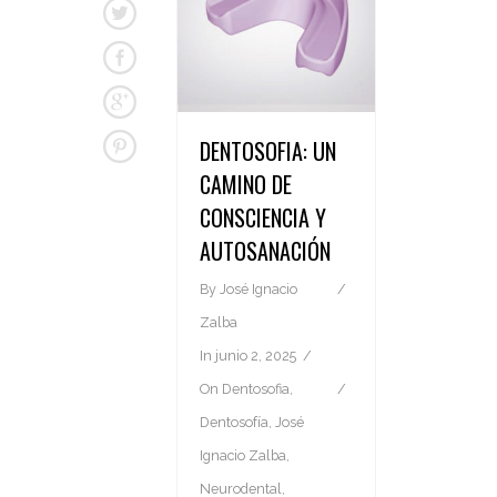
DENTOSOFIA: UN
CAMINO DE
CONSCIENCIA Y
AUTOSANACIÓN
By
José Ignacio
Zalba
In
junio 2, 2025
On
Dentosofia
,
Dentosofía
,
José
Ignacio Zalba
,
Neurodental
,