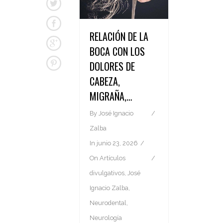
RELACIÓN DE LA
BOCA CON LOS
DOLORES DE
CABEZA,
MIGRAÑA,…
By
José Ignacio
Zalba
In
junio 23, 2026
On
Artículos
divulgativos
,
José
Ignacio Zalba
,
Neurodental
,
Neurología