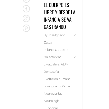
EL CUERPO ES
LIBRE Y DESDE LA
INFANCIA SE VA
CASTRANDO
By
José Ignacio
Zalba
In
junio 4, 2026
On
Actividad
divulgativa
,
ALPH
,
Dentosofía
,
Evolución humana
,
José Ignacio Zalba
,
Neurodental
,
Neurología
Funcional
,