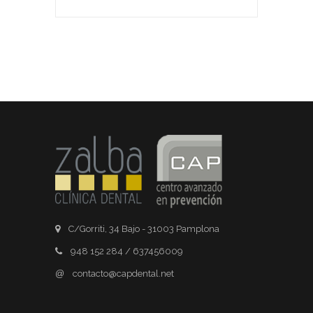
C/Gorriti, 34 Bajo - 31003 Pamplona
948 152 284 / 637456009
@
contacto@capdental.net