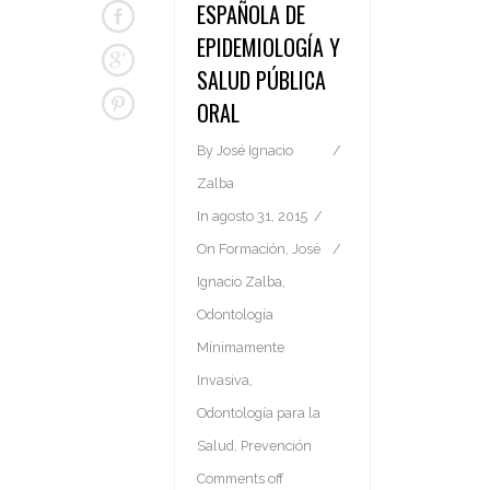
ESPAÑOLA DE
EPIDEMIOLOGÍA Y
SALUD PÚBLICA
ORAL
By
José Ignacio
Zalba
In
agosto 31, 2015
On
Formación
,
José
Ignacio Zalba
,
Odontología
Mínimamente
Invasiva
,
Odontología para la
Salud
,
Prevención
Comments off