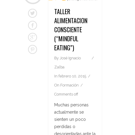
TALLER
ALIMENTACION
CONSCIENTE
(“MINDFUL
EATING”)
By
José Ignacio
Zalba
In
febrero 10, 2015
On
Formación
Comments off
Muchas personas
actualmente se
sienten un poco
perdidas o
desorientadas ante la