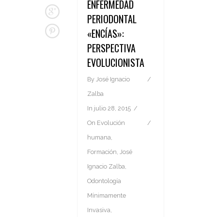
ENFERMEDAD
PERIODONTAL
«ENCÍAS»:
PERSPECTIVA
EVOLUCIONISTA
By
José Ignacio
Zalba
In
julio 28, 2015
On
Evolución
humana
,
Formación
,
José
Ignacio Zalba
,
Odontología
Mínimamente
Invasiva
,