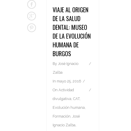
VIAJE AL ORIGEN
DE LA SALUD
DENTAL: MUSEO
DE LA EVOLUCIÓN
HUMANA DE
BURGOS
By
José Ignacio
Zalba
In
mayo 25, 2016
On
Actividad
divulgativa
,
CAT
,
Evolución humana
,
Formación
,
José
Ignacio Zalba
,