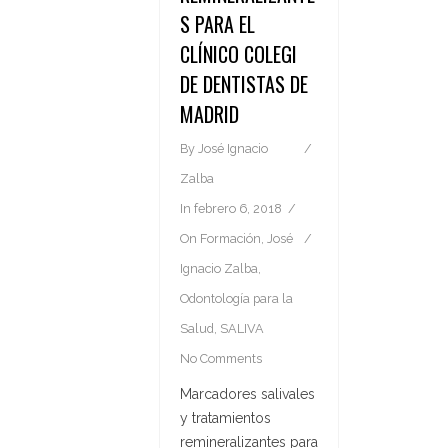
S PARA EL
CLÍNICO COLEGI
DE DENTISTAS DE
MADRID
By
José Ignacio
Zalba
In
febrero 6, 2018
On
Formación
,
José
Ignacio Zalba
,
Odontología para la
Salud
,
SALIVA
No Comments
Marcadores salivales
y tratamientos
remineralizantes para