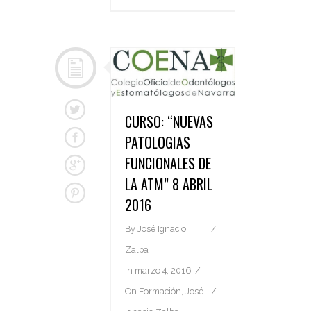
CURSO: “NUEVAS
PATOLOGIAS
FUNCIONALES DE
LA ATM” 8 ABRIL
2016
By
José Ignacio
Zalba
In
marzo 4, 2016
On
Formación
,
José