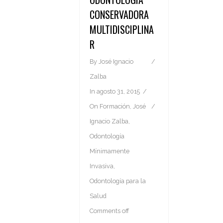
CONSERVADORA
MULTIDISCIPLINA
R
By
José Ignacio
Zalba
In
agosto 31, 2015
On
Formación
,
José
Ignacio Zalba
,
Odontología
Mínimamente
Invasiva
,
Odontología para la
Salud
Comments off