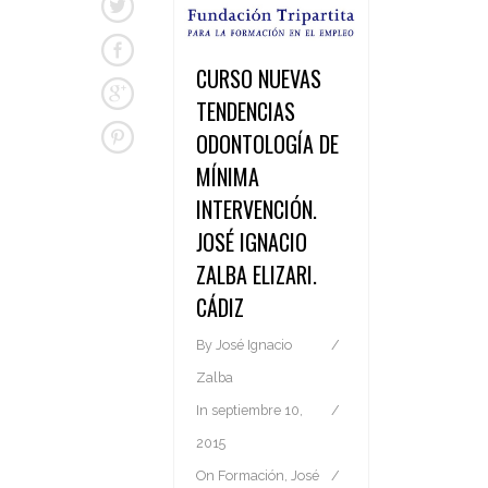
CURSO NUEVAS
TENDENCIAS
ODONTOLOGÍA DE
MÍNIMA
INTERVENCIÓN.
JOSÉ IGNACIO
ZALBA ELIZARI.
CÁDIZ
By
José Ignacio
Zalba
In
septiembre 10,
2015
On
Formación
,
José