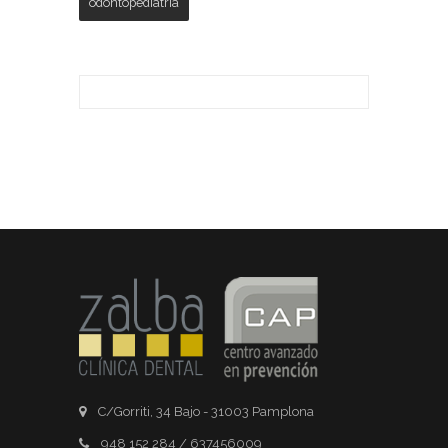
odontopediatria
C/Gorriti, 34 Bajo - 31003 Pamplona
948 152 284 / 637456009