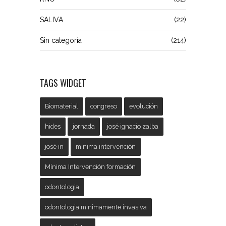
SALIVA
(22)
Sin categoría
(214)
TAGS WIDGET
Biomaterial
congreso
evolución
hides
jornada
josé ignacio zalba
josé in
minima intervención
Mínima Intervención formación
odontologia
odontologia minimamente invasiva