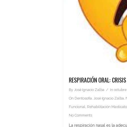
RESPIRACIÓN ORAL: CRISIS
By
José Ignacio Zalba
In
octubre
On
Dentosofia
,
José Ignacio Zalba
,
Funcional
,
Rehabilitación Masticato
No Comments
La respiración nasal es la adec