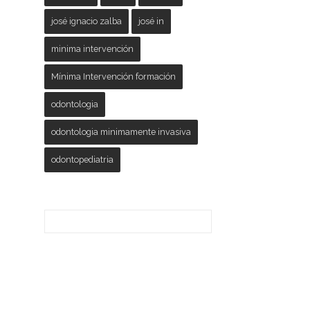
josé ignacio zalba
josé in
minima intervención
Mínima Intervención formación
odontologia
odontologia minimamente invasiva
odontopediatria