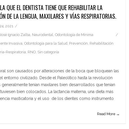
A QUE EL DENTISTA TIENE QUE REHABILITAR LA
ÓN DE LA LENGUA, MAXILARES Y VÍAS RESPIRATORIAS.
24, 2021
José Ignacio Zalba
,
Neurodental
,
Odontología de Mínima
ente Invasiva
,
Odontología para la Salud
,
Prevención
,
Rehabilitación
ria-Respiratoria
,
RNO
,
Sin categoría
ral son causados por alteraciones de la boca que bloquean las
el entorno civilizado. Desde el Paleolítico hasta la revolución
s generalmente tenían maxilares bien desarrollados que tenían
tuviesen bien colocados. La lactancia materna, una dieta más
gencia masticatoria y el uso de los dientes como instrumento
Read More →