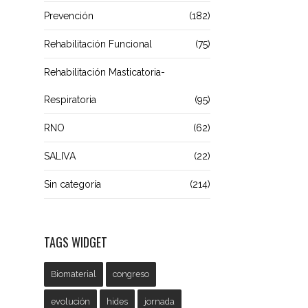
Prevención
(182)
Rehabilitación Funcional
(75)
Rehabilitación Masticatoria-
Respiratoria
(95)
RNO
(62)
SALIVA
(22)
Sin categoría
(214)
TAGS WIDGET
Biomaterial
congreso
evolución
hides
jornada