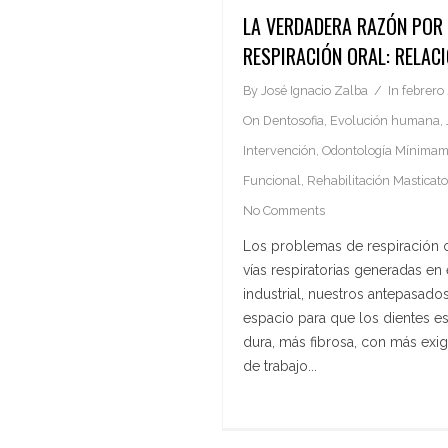
LA VERDADERA RAZÓN POR L
RESPIRACIÓN ORAL: RELACI
By
José Ignacio Zalba
In
febrero 
On
Dentosofia
,
Evolución humana
,
Intervención
,
Odontología Mínimam
Funcional
,
Rehabilitación Masticato
No Comments
Los problemas de respiración o
vías respiratorias generadas en 
industrial, nuestros antepasado
espacio para que los dientes es
dura, más fibrosa, con más exi
de trabajo...