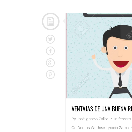
VENTAJAS DE UNA BUENA R
By
José Ignacio Zalba
In
febrero 
On
Dentosofia
,
José Ignacio Zalba
,