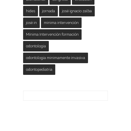
hides
jornada
josé ignacio zalba
josé in
minima intervención
Mínima Intervención formación
odontologia
odontologia minimamente invasiva
odontopediatria