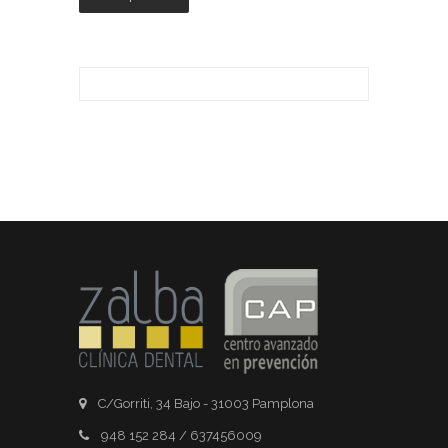
C/Gorriti, 34 Bajo - 31003 Pamplona
948 152 284 / 637456009