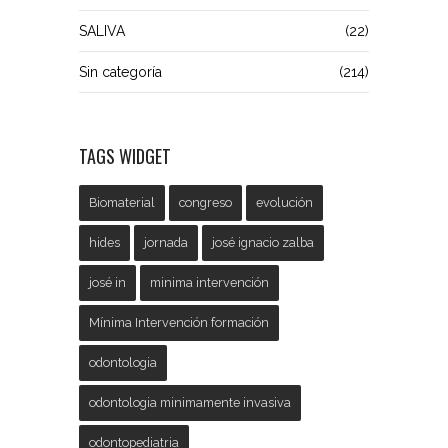
SALIVA
(22)
Sin categoría
(214)
TAGS WIDGET
Biomaterial
congreso
evolución
hides
jornada
josé ignacio zalba
josé in
minima intervención
Mínima Intervención formación
odontologia
odontologia minimamente invasiva
odontopediatria