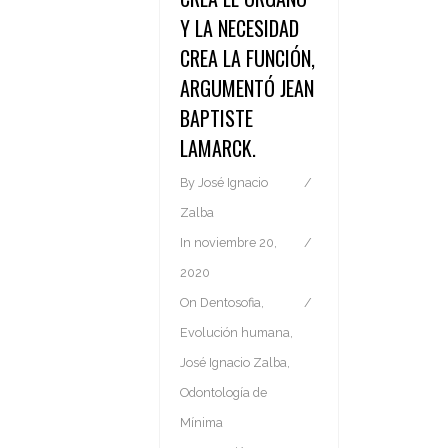
Y LA NECESIDAD
CREA LA FUNCIÓN,
ARGUMENTÓ JEAN
BAPTISTE
LAMARCK.
By
José Ignacio
Zalba
In
noviembre 20,
2020
On
Dentosofia
,
Evolución humana
,
José Ignacio Zalba
,
Odontología de
Mínima