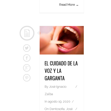
Read More →
EL CUIDADO DE LA
VOZ Y LA
GARGANTA
By
José Ignacio
Zalba
In
agosto 19, 2020
On
Dentosofia
,
José