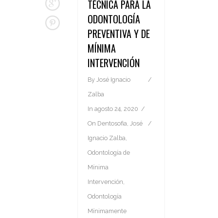
TÉCNICA PARA LA
ODONTOLOGÍA
PREVENTIVA Y DE
MÍNIMA
INTERVENCIÓN
By
José Ignacio
Zalba
In
agosto 24, 2020
On
Dentosofia
,
José
Ignacio Zalba
,
Odontología de
Mínima
Intervención
,
Odontología
Mínimamente