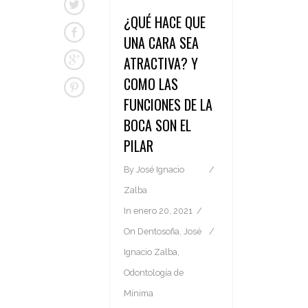
¿QUÉ HACE QUE
UNA CARA SEA
ATRACTIVA? Y
COMO LAS
FUNCIONES DE LA
BOCA SON EL
PILAR
By
José Ignacio
Zalba
In
enero 20, 2021
On
Dentosofia
,
José
Ignacio Zalba
,
Odontología de
Mínima