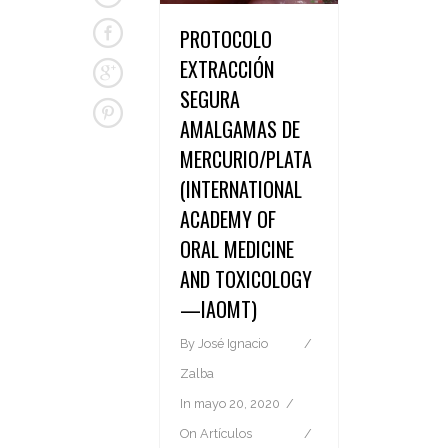
PROTOCOLO
EXTRACCIÓN
SEGURA
AMALGAMAS DE
MERCURIO/PLATA
(INTERNATIONAL
ACADEMY OF
ORAL MEDICINE
AND TOXICOLOGY
—IAOMT)
By
José Ignacio
Zalba
In
mayo 20, 2020
On
Artículos