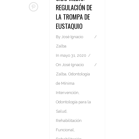
REGULACIÓN DE
LA TROMPA DE
EUSTAQUIO
By
José Ignacio
Zalba
In
mayo 31, 2020
On
José Ignacio
Zalba
,
Odontología
de Mínima
Intervención
,
Odontología para la
Salud
,
Rehabilitación
Funcional
,