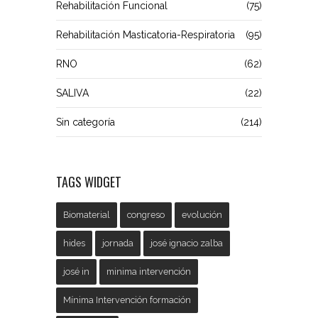
Rehabilitación Funcional
(75)
Rehabilitación Masticatoria-Respiratoria
(95)
RNO
(62)
SALIVA
(22)
Sin categoría
(214)
TAGS WIDGET
Biomaterial
congreso
evolución
hides
jornada
josé ignacio zalba
josé in
minima intervención
Mínima Intervención formación