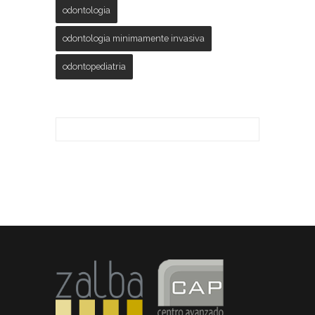
odontologia
odontologia minimamente invasiva
odontopediatria