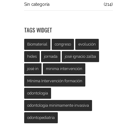
Sin categoría
(214)
TAGS WIDGET
Biomaterial
congreso
evolución
hides
jornada
josé ignacio zalba
josé in
minima intervención
Mínima Intervención formación
odontologia
odontologia minimamente invasiva
odontopediatria