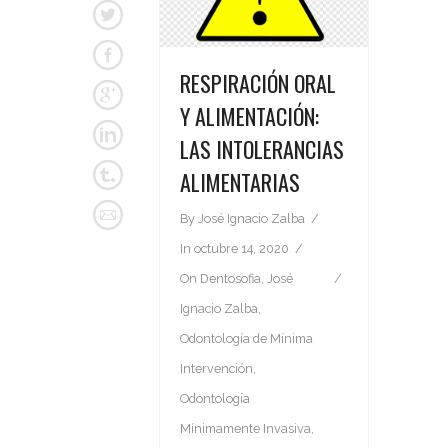
RESPIRACIÓN ORAL
Y ALIMENTACIÓN:
LAS INTOLERANCIAS
ALIMENTARIAS
By
José Ignacio Zalba
In
octubre 14, 2020
On
Dentosofia
,
José
Ignacio Zalba
,
Odontología de Mínima
Intervención
,
Odontología
Mínimamente Invasiva
,