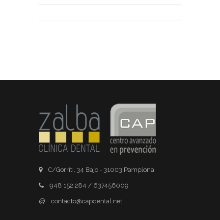
C/Gorriti, 34 Bajo - 31003 Pamplona
948 152 284 / 637456009
@
contacto@capdental.net