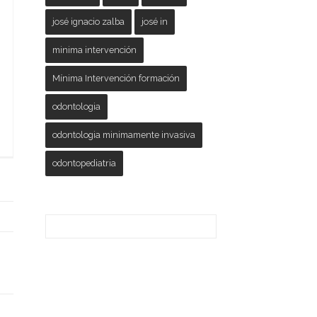
josé ignacio zalba
josé in
minima intervención
Mínima Intervención formación
odontologia
odontologia minimamente invasiva
odontopediatria