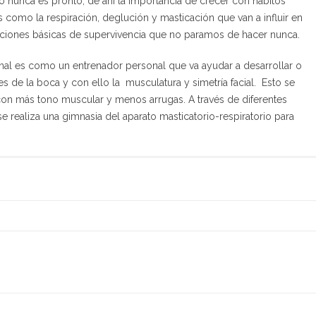
nunca es pronto, de ahí la importancia de crecer con hábitos
 como la respiración, deglución y masticación que van a influir en
nciones básicas de supervivencia que no paramos de hacer nunca.
ional es como un entrenador personal que va ayudar a desarrollar o
es de la boca y con ello la musculatura y simetría facial. Esto se
con más tono muscular y menos arrugas. A través de diferentes
se realiza una gimnasia del aparato masticatorio-respiratorio para