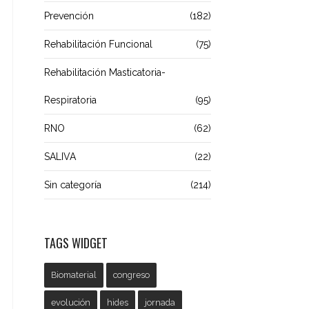
Prevención
(182)
Rehabilitación Funcional
(75)
Rehabilitación Masticatoria-
Respiratoria
(95)
RNO
(62)
SALIVA
(22)
Sin categoría
(214)
TAGS WIDGET
Biomaterial
congreso
evolución
hides
jornada