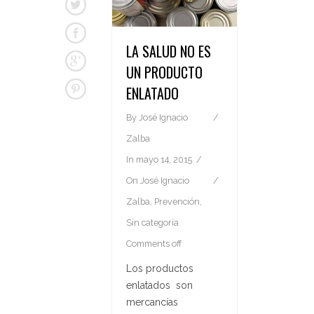
LA SALUD NO ES
UN PRODUCTO
ENLATADO
By
José Ignacio
Zalba
In
mayo 14, 2015
On
José Ignacio
Zalba
,
Prevención
,
Sin categoría
Comments off
Los productos
enlatados son
mercancías