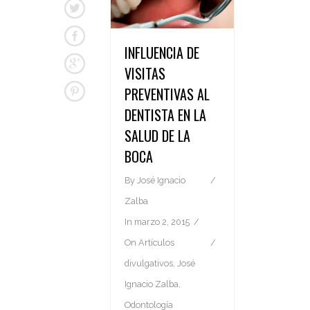
INFLUENCIA DE
VISITAS
PREVENTIVAS AL
DENTISTA EN LA
SALUD DE LA
BOCA
By
José Ignacio
Zalba
In
marzo 2, 2015
On
Artículos
divulgativos
,
José
Ignacio Zalba
,
Odontología