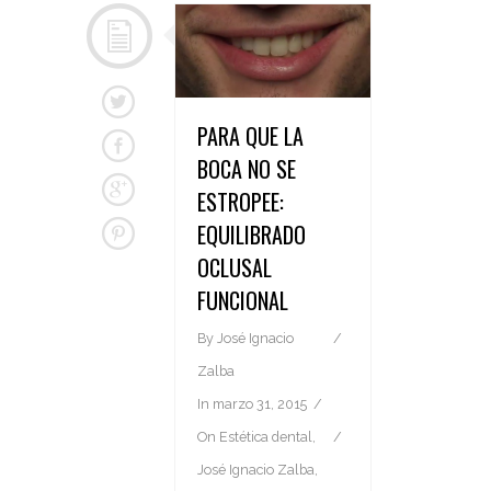
PARA QUE LA
BOCA NO SE
ESTROPEE:
EQUILIBRADO
OCLUSAL
FUNCIONAL
By
José Ignacio
Zalba
In
marzo 31, 2015
On
Estética dental
,
José Ignacio Zalba
,