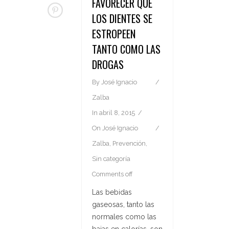
FAVORECER QUE
LOS DIENTES SE
ESTROPEEN
TANTO COMO LAS
DROGAS
By
José Ignacio
Zalba
In
abril 8, 2015
On
José Ignacio
Zalba
,
Prevención
,
Sin categoría
Comments off
Las bebidas
gaseosas, tanto las
normales como las