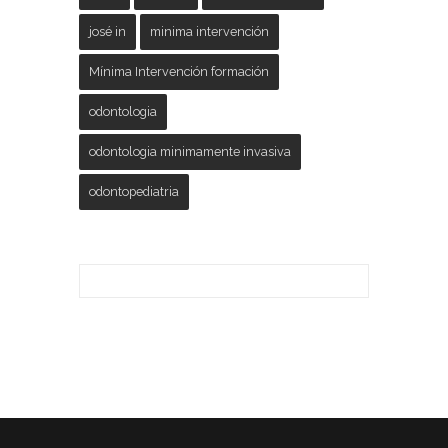
josé in
minima intervención
Mínima Intervención formación
odontologia
odontologia minimamente invasiva
odontopediatria