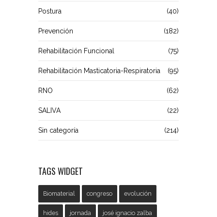
Postura
(40)
Prevención
(182)
Rehabilitación Funcional
(75)
Rehabilitación Masticatoria-Respiratoria
(95)
RNO
(62)
SALIVA
(22)
Sin categoría
(214)
TAGS WIDGET
Biomaterial
congreso
evolución
hides
jornada
josé ignacio zalba