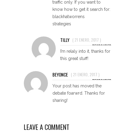
traffic only. If you want to
know how to get it search for:
blackhatworrens
strategies
TILLY
(
21 ENERO, 2017
)
RESPONDER
I’m relaly into it, thanks for
this great stuff!
BEYONCE
(
21 ENERO, 2017
)
RESPONDER
Your post has moved the
debate foarwrd. Thanks for
sharing!
LEAVE A COMMENT