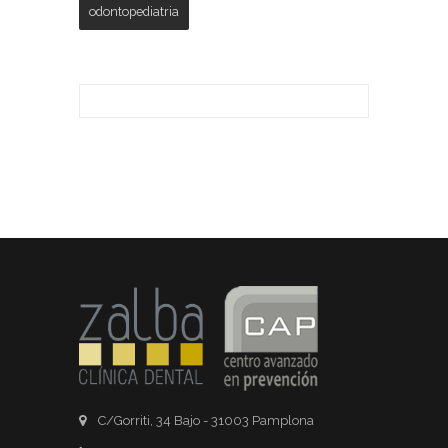
odontopediatria
C/Gorriti, 34 Bajo - 31003 Pamplona