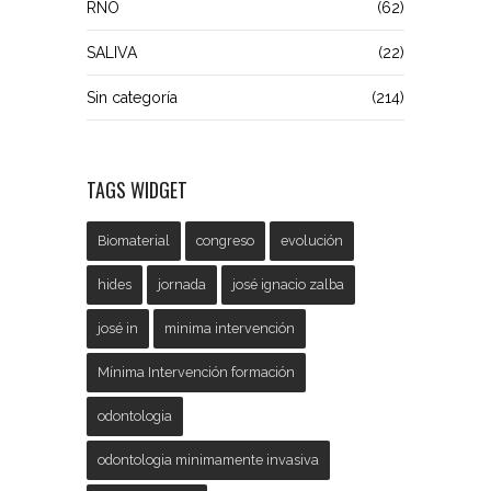
RNO
(62)
SALIVA
(22)
Sin categoría
(214)
TAGS WIDGET
Biomaterial
congreso
evolución
hides
jornada
josé ignacio zalba
josé in
minima intervención
Mínima Intervención formación
odontologia
odontologia minimamente invasiva