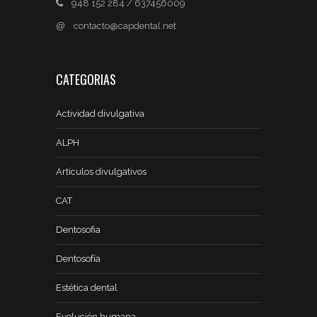
948 152 284 / 637456009
@
contacto@capdental.net
CATEGORIAS
Actividad divulgativa
ALPH
Artículos divulgativos
CAT
Dentosofia
Dentosofía
Estética dental
Evolución humana