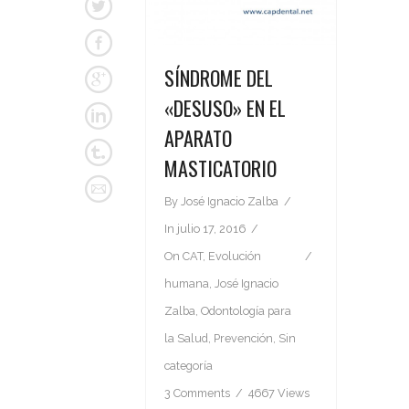
SÍNDROME DEL
«DESUSO» EN EL
APARATO
MASTICATORIO
By
José Ignacio Zalba
In
julio 17, 2016
On
CAT
,
Evolución
humana
,
José Ignacio
Zalba
,
Odontología para
la Salud
,
Prevención
,
Sin
categoría
3 Comments
4667 Views