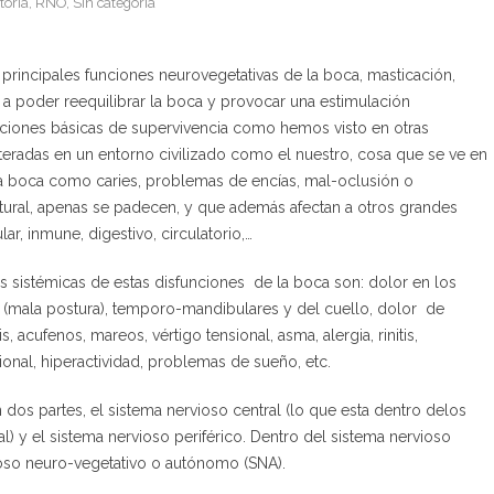
toria
,
RNO
,
Sin categoría
s principales funciones neurovegetativas de la boca, masticación,
 a poder reequilibrar la boca y provocar una estimulación
unciones básicas de supervivencia como hemos visto en otras
teradas en un entorno civilizado como el nuestro, cosa que se ve en
la boca como caries, problemas de encías, mal-oclusión o
ural, apenas se padecen, y que además afectan a otros grandes
r, inmune, digestivo, circulatorio,…
s sistémicas de estas disfunciones de la boca son: dolor en los
 (mala postura), temporo-mandibulares y del cuello, dolor de
, acufenos, mareos, vértigo tensional, asma, alergia, rinitis,
nal, hiperactividad, problemas de sueño, etc.
n dos partes, el sistema nervioso central (lo que esta dentro delos
) y el sistema nervioso periférico. Dentro del sistema nervioso
vioso neuro-vegetativo o autónomo (SNA).