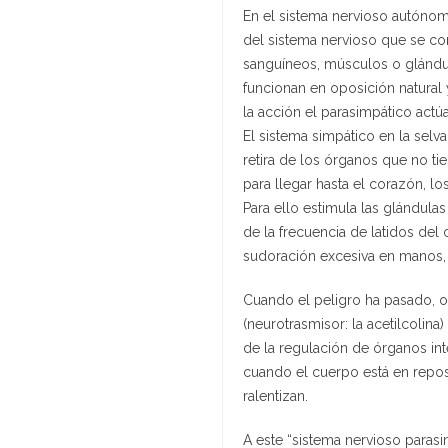
En el sistema nervioso autónomo
del sistema nervioso que se con
sanguíneos, músculos o glándul
funcionan en oposición natural 
la acción el parasimpático actú
El sistema simpático en la selva
retira de los órganos que no t
para llegar hasta el corazón, l
Para ello estimula las glándula
de la frecuencia de latidos del 
sudoración excesiva en manos, a
Cuando el peligro ha pasado, o
(neurotrasmisor: la acetilcolin
de la regulación de órganos int
cuando el cuerpo está en repos
ralentizan.
A este “sistema nervioso parasi