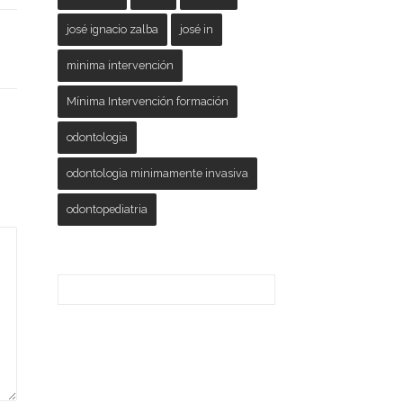
josé ignacio zalba
josé in
minima intervención
Mínima Intervención formación
odontologia
odontologia minimamente invasiva
odontopediatria