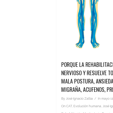
PORQUE LA REHABILITAC
NERVIOSO Y RESUELVE T
MALA POSTURA, ANSIEDA
MIGRAÑA, ACUFENOS, PR
By
José Ignacio Zalba
In
mayo 11
On
CAT
,
Evolución humana
,
José I