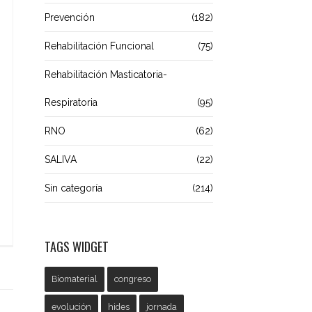
Prevención
(182)
Rehabilitación Funcional
(75)
Rehabilitación Masticatoria-
Respiratoria
(95)
RNO
(62)
SALIVA
(22)
Sin categoría
(214)
TAGS WIDGET
Biomaterial
congreso
evolución
hides
jornada