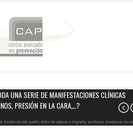
ODA UNA SERIE DE MANIFESTACIONES CLÍNICAS
NOS, PRESIÓN EN LA CARA,…?
d, trastornos del sueño, dolor de cabeza o migraña, acufenos, presión en la ca