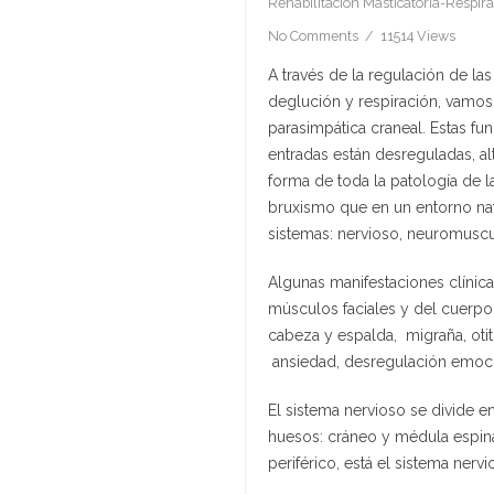
Rehabilitación Masticatoria-Respira
No Comments
11514 Views
A través de la regulación de la
deglución y respiración, vamos
parasimpática craneal. Estas f
entradas están desreguladas, al
forma de toda la patología de 
bruxismo que en un entorno nat
sistemas: nervioso, neuromuscula
Algunas manifestaciones clínica
músculos faciales y del cuerpo
cabeza y espalda, migraña, otitis
ansiedad, desregulación emocio
El sistema nervioso se divide e
huesos: cráneo y médula espinal
periférico, está el sistema ner