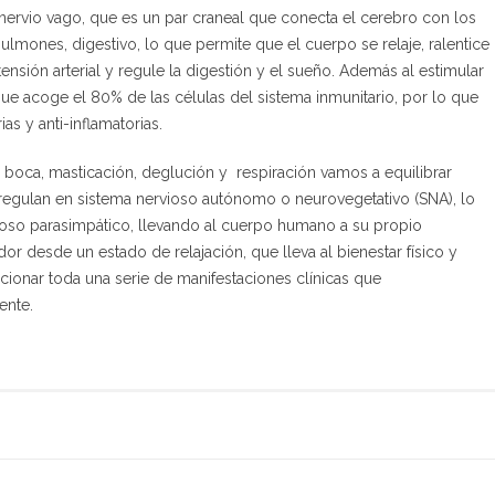
nervio vago, que es un par craneal que conecta el cerebro con los
ulmones, digestivo, lo que permite que el cuerpo se relaje, ralentice
tensión arterial y regule la digestión y el sueño. Además al estimular
 que acoge el 80% de las células del sistema inmunitario, por lo que
as y anti-inflamatorias.
a boca, masticación, deglución y respiración vamos a equilibrar
regulan en sistema nervioso autónomo o neurovegetativo (SNA), lo
vioso parasimpático, llevando al cuerpo humano a su propio
or desde un estado de relajación, que lleva al bienestar físico y
ucionar toda una serie de manifestaciones clínicas que
ente.