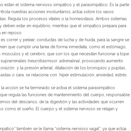
 están el sistema nervioso simpático y el parasimpático. Es la parte
trola nuestras acciones involuntarios, actúa sobre los vasos
as. Regula los procesos vitales o la homeostasis. Ambos sistemas
y deben estar en equilibrio, mientras que el simpático prepara para
a en reposo.
 es correr y pelear, conductas de lucha y de huida, para la sangre se
ienen que cumplir una tarea de forma inmediata, como el estómago,
os músculos y el cerebro, que son los que necesitan funcionar a tope.
s suprarrenales (neurotrasmisor: adrenalina), provocando aumento
corazón y la presión arterial, dilatación de los bronquios y pupilas,
xilas o cara, se relaciona con hiper estimulación, ansiedad, estrés.
 la acción se ha terminado se activa el sistema parasimpático
a) que regula las funciones de mantenimiento del cuerpo, responsable
ernos del descanso, de la digestión y las actividades que ocurren
o como el sueño. El cuerpo y el sistema nervioso se relajan y
mpático” también se le llama “sistema nervioso vagal”, ya que actúa