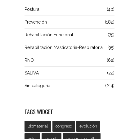
Postura
(40)
Prevención
(182)
Rehabilitación Funcional
(75)
Rehabilitación Masticatoria-Respiratoria
(95)
RNO
(62)
SALIVA
(22)
Sin categoría
(214)
TAGS WIDGET
Biomaterial
congreso
evolución
hides
jornada
josé ignacio zalba