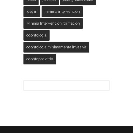
josé in
minima intervención
Mínima Intervención formación
odontologia
odontologia minimamente invasiva
odontopediatria