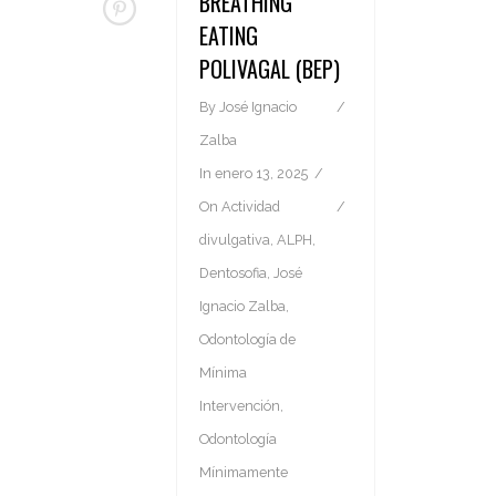
BREATHING
EATING
POLIVAGAL (BEP)
By
José Ignacio
Zalba
In
enero 13, 2025
On
Actividad
divulgativa
,
ALPH
,
Dentosofia
,
José
Ignacio Zalba
,
Odontología de
Mínima
Intervención
,
Odontología
Mínimamente