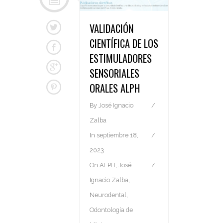
VALIDACIÓN
CIENTÍFICA DE LOS
ESTIMULADORES
SENSORIALES
ORALES ALPH
By
José Ignacio
Zalba
In
septiembre 18,
2023
On
ALPH
,
José
Ignacio Zalba
,
Neurodental
,
Odontología de