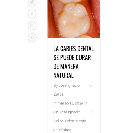
LA CARIES DENTAL
SE PUEDE CURAR
DE MANERA
NATURAL
By
José Ignacio
Zalba
In
marzo 11, 2025
On
José Ignacio
Zalba
,
Odontología
de Mínima