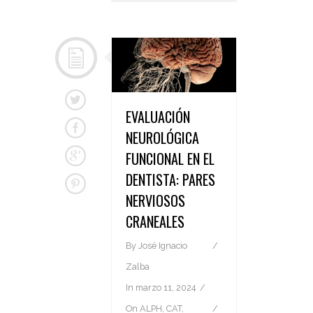
EVALUACIÓN
NEUROLÓGICA
FUNCIONAL EN EL
DENTISTA: PARES
NERVIOSOS
CRANEALES
By
José Ignacio
Zalba
In
marzo 11, 2024
On
ALPH
,
CAT
,