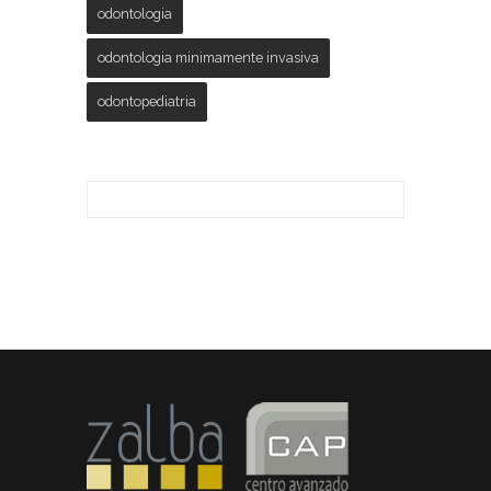
odontologia
odontologia minimamente invasiva
odontopediatria