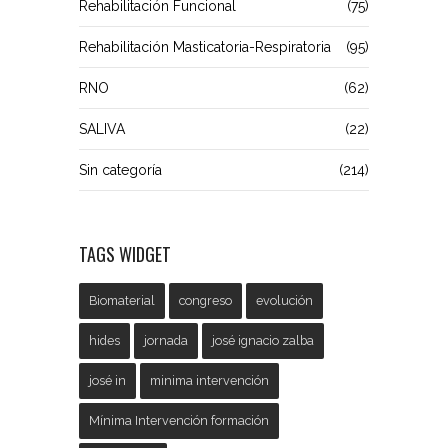
Rehabilitación Funcional
(75)
Rehabilitación Masticatoria-Respiratoria
(95)
RNO
(62)
SALIVA
(22)
Sin categoría
(214)
TAGS WIDGET
Biomaterial
congreso
evolución
hides
jornada
josé ignacio zalba
josé in
minima intervención
Mínima Intervención formación