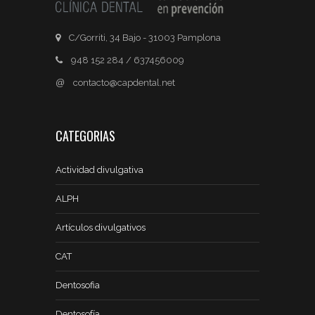
C/Gorriti, 34 Bajo - 31003 Pamplona
948 152 284 / 637456009
@
contacto@capdental.net
CATEGORIAS
Actividad divulgativa
ALPH
Artículos divulgativos
CAT
Dentosofia
Dentosofía