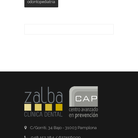
odontopediatria
C/Gorriti, 34 Bajo - 31003 Pamplona
948 152 284 / 637456009