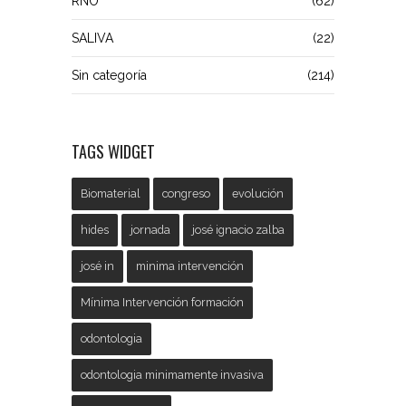
RNO
(62)
SALIVA
(22)
Sin categoría
(214)
TAGS WIDGET
Biomaterial
congreso
evolución
hides
jornada
josé ignacio zalba
josé in
minima intervención
Mínima Intervención formación
odontologia
odontologia minimamente invasiva