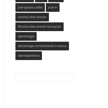
josé ignacio zalba
josé in
minima intervención
Mínima Intervención formación
odontologia
odontologia minimamente invasiva
odontopediatria