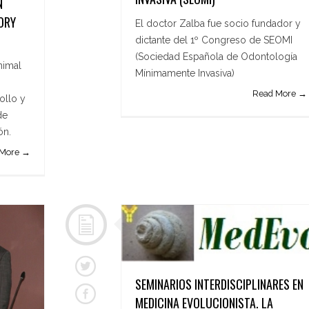
N
ORY
El doctor Zalba fue socio fundador y
dictante del 1º Congreso de SEOMI
(Sociedad Española de Odontología
nimal
Mínimamente Invasiva)
Read More →
ollo y
de
ión.
 More →
SEMINARIOS INTERDISCIPLINARES EN
MEDICINA EVOLUCIONISTA. LA