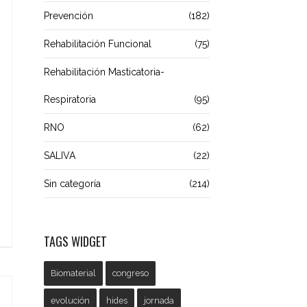
Prevención
(182)
Rehabilitación Funcional
(75)
Rehabilitación Masticatoria-
Respiratoria
(95)
RNO
(62)
SALIVA
(22)
Sin categoría
(214)
TAGS WIDGET
Biomaterial
congreso
evolución
hides
jornada