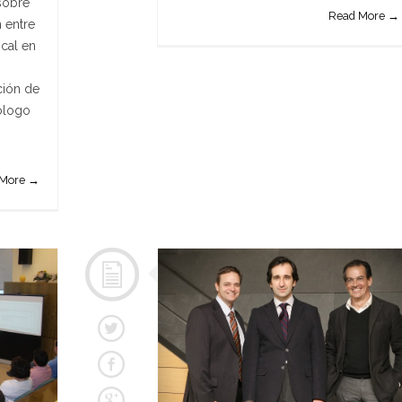
sobre
Read More →
n entre
ocal en
ción de
ólogo
 More →