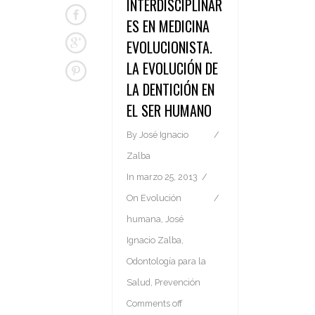
INTERDISCIPLINAR
ES EN MEDICINA
EVOLUCIONISTA.
LA EVOLUCIÓN DE
LA DENTICIÓN EN
EL SER HUMANO
By
José Ignacio
Zalba
In
marzo 25, 2013
On
Evolución
humana
,
José
Ignacio Zalba
,
Odontología para la
Salud
,
Prevención
Comments off