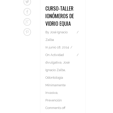
CURSO-TALLER
IONÓMEROS DE
VIDRIO EQUIA
By
José Ignacio
Zalba
In
junio 18, 2014
On
Actividad
divulgativa
,
José
Ignacio Zalba
,
Odontología
Mínimamente
Invasiva
,
Prevención
Comments off