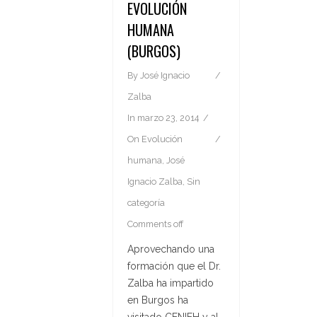
EVOLUCIÓN
HUMANA
(BURGOS)
By
José Ignacio
Zalba
In
marzo 23, 2014
On
Evolución
humana
,
José
Ignacio Zalba
,
Sin
categoría
Comments off
Aprovechando una
formación que el Dr.
Zalba ha impartido
en Burgos ha
visitado CENIEH y al