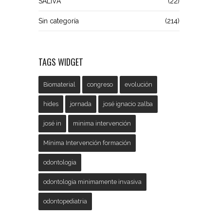
SALIVA
(22)
Sin categoría
(214)
TAGS WIDGET
Biomaterial
congreso
evolución
hides
jornada
josé ignacio zalba
josé in
minima intervención
Mínima Intervención formación
odontologia
odontologia minimamente invasiva
odontopediatria