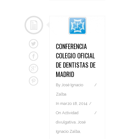
CONFERENCIA
COLEGIO OFICIAL
DE DENTISTAS DE
MADRID
By
José Ignacio
Zalba
In
marzo 18, 2014
On
Actividad
divulgativa
,
José
Ignacio Zalba
,