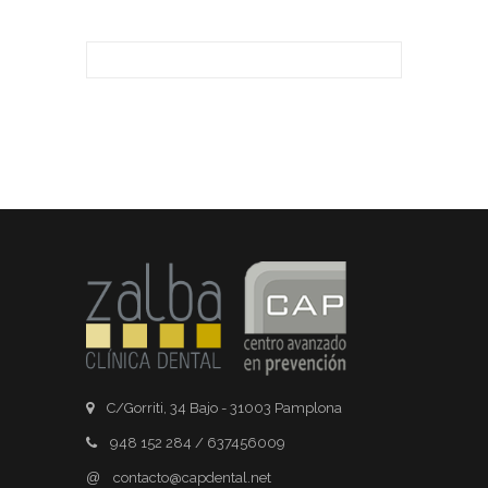
C/Gorriti, 34 Bajo - 31003 Pamplona
948 152 284 / 637456009
@
contacto@capdental.net