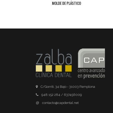
MOLDE DE PLÁSTICO
C/Gorriti, 34 Bajo - 31003 Pamplona
948 152 284 / 637456009
@
contacto@capdental.net